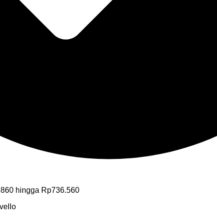
.860 hingga Rp736.560
vello