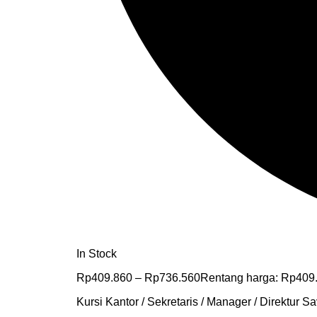
In Stock
Rp
409.860
–
Rp
736.560
Rentang harga: Rp409
Kursi Kantor / Sekretaris / Manager / Direktur Sa