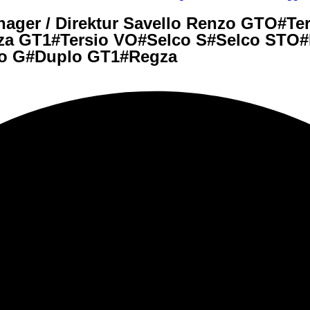
Manager / Direktur Savello Renzo GTO#T
za GT1#Tersio VO#Selco S#Selco STO
o G#Duplo GT1#Regza