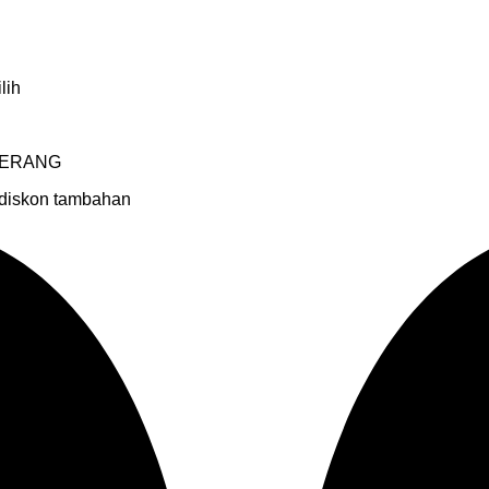
lih
NGERANG
 diskon tambahan